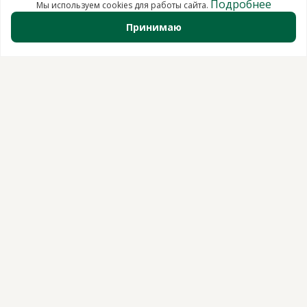
Подробнее
Мы используем cookies для работы сайта.
Принимаю
Стоимость 3D
визуализации
Вы можете заказать визуализацию отдельно от
технического проекта. Это выгодное решение, если
чертежи вам не нужны или уже есть.