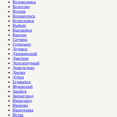
Волоколамск
Волосово
Волхов
Воскресенск
Всеволожск
Выборг
Высоковск
Высоцк
Гатчина
Голицыно
Дедовск
Дзержинский
Дмитров
Долгопрудный
Домодедово
Дрезна
Дубна
Егорьевск
Жуковский
Зарайск
Звенигород
Ивангород
Иваново
Ивантеевка
Истра