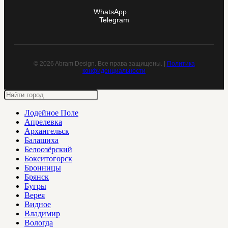
WhatsApp
Telegram
© 2026 Abram Design. Все права защищены. |
Политика
конфиденциальности
Лодейное Поле
Апрелевка
Архангельск
Балашиха
Белоозёрский
Бокситогорск
Бронницы
Брянск
Бугры
Верея
Видное
Владимир
Вологда