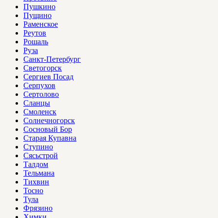
Пушкино
Пущино
Раменское
Реутов
Рошаль
Руза
Санкт-Петербург
Светогорск
Сергиев Посад
Серпухов
Сертолово
Сланцы
Смоленск
Солнечногорск
Сосновый Бор
Старая Купавна
Ступино
Сясьстрой
Талдом
Тельмана
Тихвин
Тосно
Тула
Фрязино
Химки