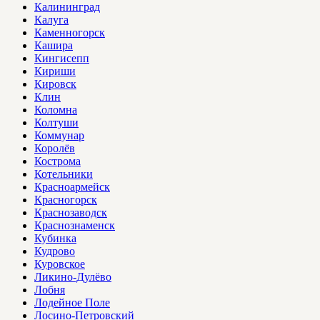
Калининград
Калуга
Каменногорск
Кашира
Кингисепп
Кириши
Кировск
Клин
Коломна
Колтуши
Коммунар
Королёв
Кострома
Котельники
Красноармейск
Красногорск
Краснозаводск
Краснознаменск
Кубинка
Кудрово
Куровское
Ликино-Дулёво
Лобня
Лодейное Поле
Лосино-Петровский