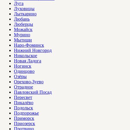
Луга
Луховицы
Лыткарино
Любань
Люберцы
Можайск
Мурино
Мытищи
Наро-Фоминск
Нижний Новгород
Никольское
Новая Ладога
Ногинск
Одинцово
Озёры
Орехово-Зуево
Отрадное
Павловский Посад
Пересвет
Пикалёво
Подольск
Подпорожье
Приморск
Приозерск
Протвино